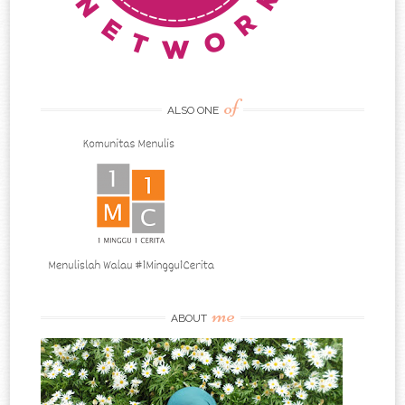
of
ALSO ONE
me
ABOUT