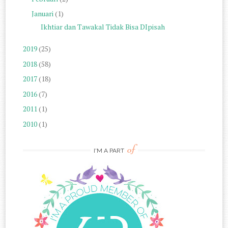
Januari
(1)
Ikhtiar dan Tawakal Tidak Bisa DIpisah
2019
(25)
2018
(58)
2017
(18)
2016
(7)
2011
(1)
2010
(1)
of
I'M A PART