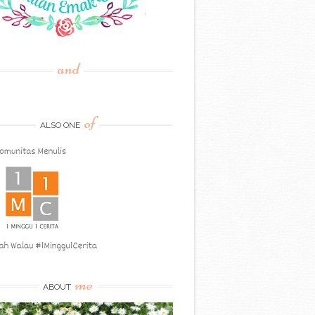
and
of
ALSO ONE
me
ABOUT