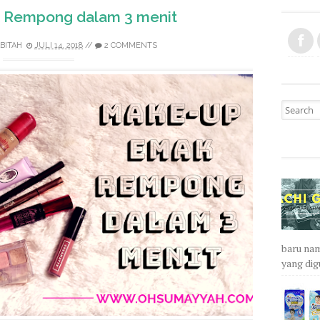
 Rempong dalam 3 menit
BITAH
JULI 14, 2018
//
2 COMMENTS
Search fo
baru nam
yang dig