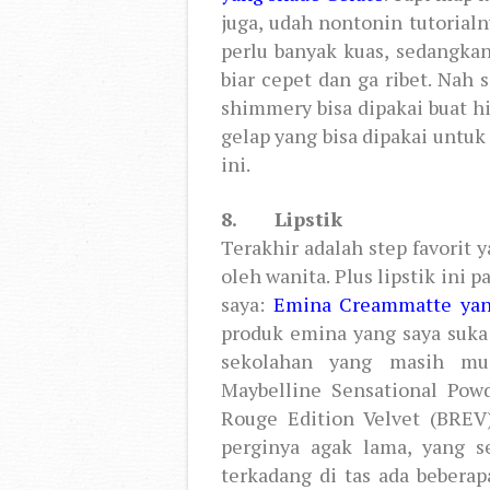
juga, udah nontonin tutorialn
perlu banyak kuas, sedangka
biar cepet dan ga ribet. Nah 
shimmery bisa dipakai buat hi
gelap yang bisa dipakai untu
ini.
8. Lipstik
Terakhir adalah step favorit 
oleh wanita. Plus lipstik ini 
saya:
Emina Creammatte yan
produk emina yang saya suka 
sekolahan yang masih mu
Maybelline Sensational Pow
Rouge Edition Velvet (BREV
perginya agak lama, yang 
terkadang di tas ada beberapa