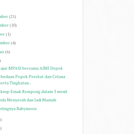
)
mber
(21)
mber
(10)
ber
(1)
ember
(4)
us
(6)
)
lajar MPASI bersama AIMI Depok
rbedaan Popok Perekat dan Celana
serta Tingkatan...
keup Emak Rempong dalam 3 menit
nda Menyerah dan Jadi Mamah
ntingnya Babymoon
6)
4)