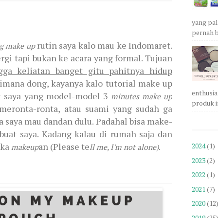
yang pa
pernah b
rutin saya kalo mau ke Indomaret.
ng make up
ergi tapi bukan ke acara yang formal. Tujuan
gga keliatan banget gitu pahitnya hidup
 gimana dong, kayanya kalo tutorial make up
enthusia
at saya yang model-model 3
minutes make up
produk in
 meronta-ronta, atau suami yang sudah ga
 saya mau dandan dulu. Padahal bisa make-
buat saya. Kadang kalau di rumah saja dan
uka
an (Please te
.
2024
(1)
makeup
ll me, I'm not alone)
2023
(2)
2022
(1)
2021
(7)
2020
(12
2019
(25