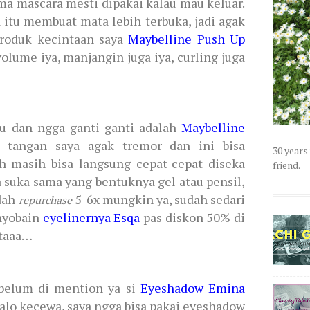
ma mascara mesti dipakai kalau mau keluar.
 itu membuat mata lebih terbuka, jadi agak
 Produk kecintaan saya
Maybelline Push Up
volume iya, manjangin juga iya, curling juga
ulu dan ngga ganti-ganti adalah
Maybelline
, tangan saya agak tremor dan ini bisa
30 years
lah masih bisa langsung cepat-cepat diseka
friend.
a suka sama yang bentuknya gel atau pensil,
Udah
5-6x mungkin ya, sudah sedari
repurchase
 nyobain
eyelinernya Esqa
pas diskon 50% di
ataaa…
g belum di mention ya si
Eyeshadow Emina
kalo kecewa, saya ngga bisa pakai eyeshadow