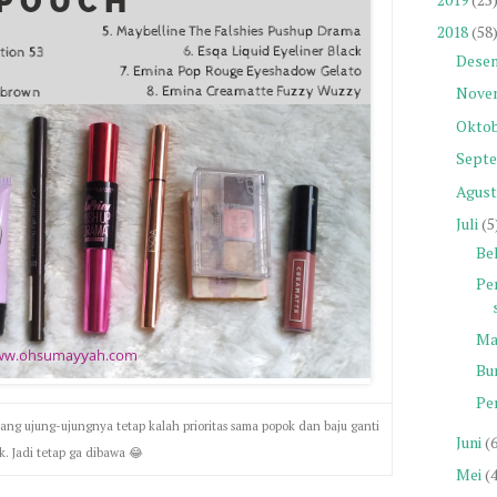
2018
(58
Dese
Nove
Okto
Sept
Agust
Juli
(5
Be
Pe
Ma
Bu
Pe
ang ujung-ujungnya tetap kalah prioritas sama popok dan baju ganti
Juni
(
k. Jadi tetap ga dibawa 😂
Mei
(