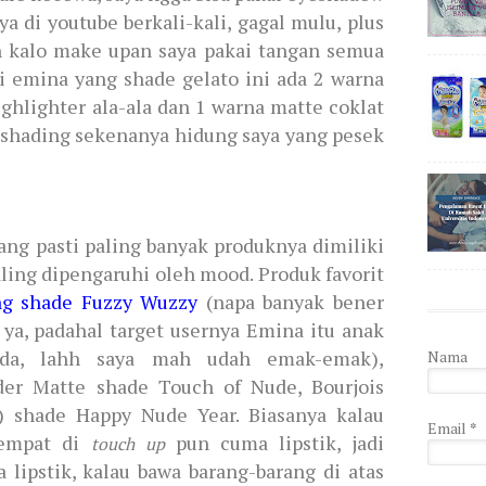
ya di youtube berkali-kali, gagal mulu, plus
n kalo make upan saya pakai tangan semua
si emina yang shade gelato ini ada 2 warna
ghlighter ala-ala dan 1 warna matte coklat
k shading sekenanya hidung saya yang pesek
yang pasti paling banyak produknya dimiliki
paling dipengaruhi oleh mood. Produk favorit
g shade Fuzzy Wuzzy
(napa banyak bener
ya, padahal target usernya Emina itu anak
da, lahh saya mah udah emak-emak),
Nama
der Matte shade Touch of Nude, Bourjois
) shade Happy Nude Year. Biasanya kalau
Email
*
sempat di
pun cuma lipstik, jadi
touch up
 lipstik, kalau bawa barang-barang di atas