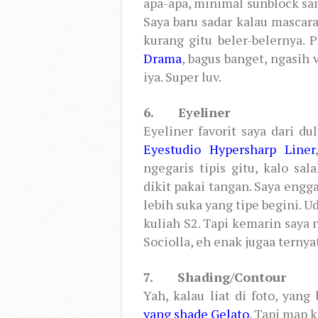
apa-apa, minimal sunblock sa
Saya baru sadar kalau mascara
kurang gitu beler-belernya.
Drama
, bagus banget, ngasih 
iya. Super luv.
6. Eyeliner
Eyeliner favorit saya dari d
Eyestudio Hypersharp Liner
ngegaris tipis gitu, kalo sa
dikit pakai tangan. Saya engg
lebih suka yang tipe begini. 
kuliah S2. Tapi kemarin saya
Sociolla, eh enak jugaa terny
7. Shading/Contour
Yah, kalau liat di foto, yan
yang shade Gelato
. Tapi map 