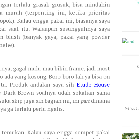
angan terlalu grasak grusuk, bisa mindahin
a murah (terpenting ini, ketika prioritas
pok). Kalau engga pakai ini, biasanya saya
kai saat itu. Walaupun sesungguhnya saya
m blush (banyak gaya, pakai yang powder
ehehe).
rnya, gagal mulu mau bikin frame, jadi most
lo ada yang kosong. Boro-boro lah ya bisa on
tu. Produk andalan saya sih
Etude House
 Dark Brown soalnya udah sekalian sama
uka skip juga sih bagian ini, ini
dimana
part
a ga terlalu perlu ngalis.
a temukan. Kalau saya engga sempet pakai