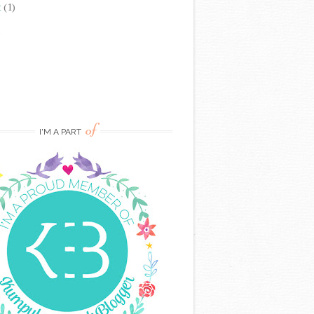
t
(1)
)
of
I'M A PART