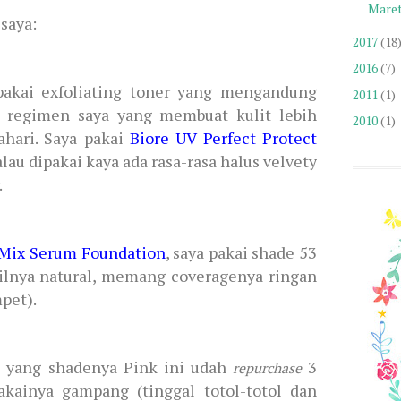
Mare
saya:
2017
(18
2016
(7)
 pakai exfoliating toner yang mengandung
2011
(1)
e regimen saya yang membuat kulit lebih
2010
(1)
ahari. Saya pakai
Biore UV Perfect Protect
alau dipakai kaya ada rasa-rasa halus velvety
.
 Mix Serum Foundation
, saya pakai shade 53
silnya natural, memang coveragenya ringan
mpet).
t
yang shadenya Pink ini udah
3
repurchase
kainya gampang (tinggal totol-totol dan