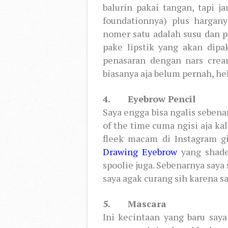
balurin pakai tangan, tapi j
foundationnya) plus hargany
nomer satu adalah susu dan po
pake lipstik yang akan dipa
penasaran dengan nars crea
biasanya aja belum pernah, h
4. Eyebrow Pencil
Saya engga bisa ngalis sebena
of the time cuma ngisi aja ka
fleek macam di Instagram gi
Drawing Eyebrow
yang shade
spoolie juga. Sebenarnya saya s
saya agak curang sih karena say
5. Mascara
Ini kecintaan yang baru say