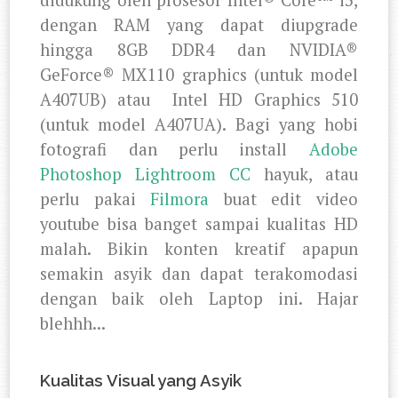
didukung oleh prosesor Intel® Core™ i3,
dengan RAM yang dapat diupgrade
hingga 8GB DDR4 dan NVIDIA®
GeForce® MX110 graphics (untuk model
A407UB) atau
Intel HD Graphics 510
(untuk model A407UA)
. Bagi yang hobi
fotografi dan perlu install
Adobe
Photoshop Lightroom CC
hayuk, atau
perlu pakai
Filmora
buat edit video
youtube bisa banget sampai kualitas HD
malah. Bikin konten kreatif apapun
semakin asyik dan dapat terakomodasi
dengan baik oleh Laptop ini. Hajar
blehhh...
Kualitas Visual yang Asyik