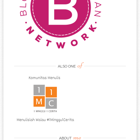
of
ALSO ONE
me
ABOUT