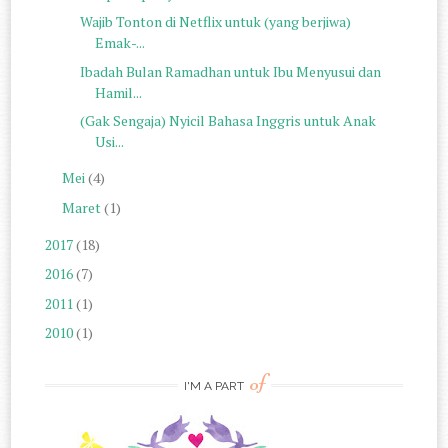
Wajib Tonton di Netflix untuk (yang berjiwa)
Emak-...
Ibadah Bulan Ramadhan untuk Ibu Menyusui dan
Hamil...
(Gak Sengaja) Nyicil Bahasa Inggris untuk Anak
Usi...
Mei
(4)
Maret
(1)
2017
(18)
2016
(7)
2011
(1)
2010
(1)
of
I'M A PART